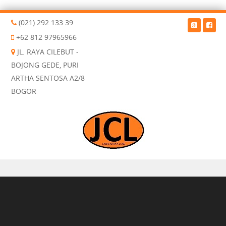
(021) 292 133 39
+62 812 97965966
JL. RAYA CILEBUT -
BOJONG GEDE, PURI
ARTHA SENTOSA A2/8
BOGOR
Skip to content